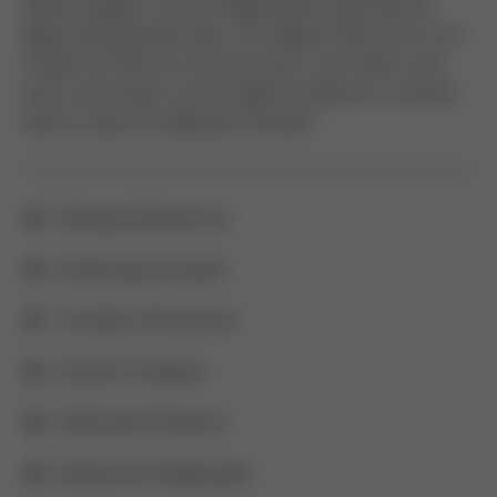
Mauris feugiat, nisi nec dapibuasas a gas dictum,
ligula nulla gravida ante, non aliquet odio elit ac orci.
Curabi tinc Nunc eu rhoncus justo, nec mattis risus
auris conse quat viverra sapien id lobortis. Vivamus
auctor turpis vel dignissim licitudin.
Natoque Elementum
Scelerisque Suscipit
Tincidunt Fermentum
Pulvinar Torquent
Sollicitudin Pharetra
Elementum Malesuada