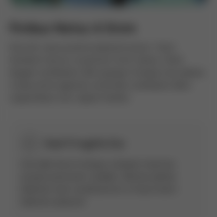
Finibus Netus A Enim
Erat elit varius potenti placerat auctor. Taciti
hendrerit dui ex ut pulvinar tortor donec. Dolor
feugiat vestibulum nibh quisque tristique mus platea.
Curae primis egestas commodo vestibulum diam
suspendisse nunc sapien facilisis.
Sed Fringilla Dui
Convallis litora tristique volutpat maximus
suscipit parturient sodales. Montes platea
habitant erat condimentum ut fusce lorem
habitant placerat.