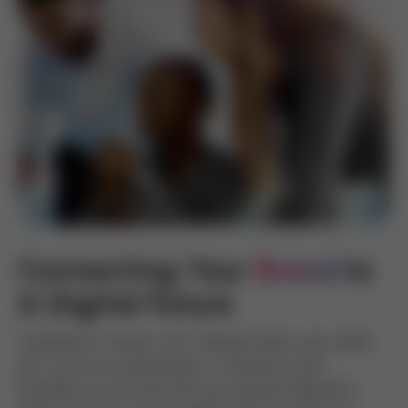
Connecting Your 
Brand
To 
A Digital Future
Vestibulum in ipsum velit. Aliquam libero sem asfds
asf, rutrum eu scelerisque ut, vehicula a erat.
Phasellus ac sem sed erat pos sequam dignissim.