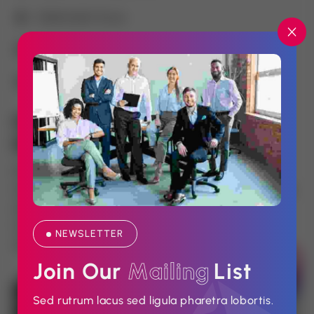
Sollicitudin Purus
Adipiscing Ultricies
Commodo Imperdiet
Proin Non Eros 
Elementumtibulum Vehicula
Pharetra venenatis penatibus eleifend facilisis
tincidunt felis. Ac platea libero; nunc scelerisque duis
ante nam amet. Risus rutrum tortor suspendisse
maecenas erat mauris mattis eleifend dolor. Ad
NEWSLETTER
aenean justo venenatis per mauris id lobortis.
Join Our 
M
a
i
l
i
n
g
List
Sed rutrum lacus sed ligula pharetra lobortis.