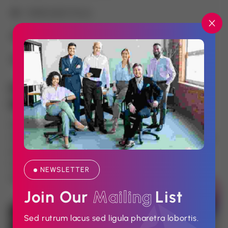
Sollicitudin Purus
Adipiscing Ultricies
Commodo Imperdiet
Proin Non Eros 
Elementumtibulum Vehicula
Pharetra venenatis penatibus eleifend facilisis
tincidunt felis. Ac platea libero; nunc scelerisque duis
ante nam amet. Risus rutrum tortor suspendisse
maecenas erat mauris mattis eleifend dolor. Ad
NEWSLETTER
aenean justo venenatis per mauris id lobortis.
Join Our 
M
a
i
l
i
n
g
List
Sed rutrum lacus sed ligula pharetra lobortis.