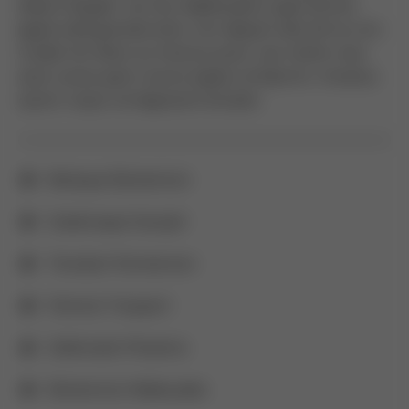
Mauris feugiat, nisi nec dapibuasas a gas dictum,
ligula nulla gravida ante, non aliquet odio elit ac orci.
Curabi tinc Nunc eu rhoncus justo, nec mattis risus
auris conse quat viverra sapien id lobortis. Vivamus
auctor turpis vel dignissim licitudin.
Natoque Elementum
Scelerisque Suscipit
Tincidunt Fermentum
Pulvinar Torquent
Sollicitudin Pharetra
Elementum Malesuada