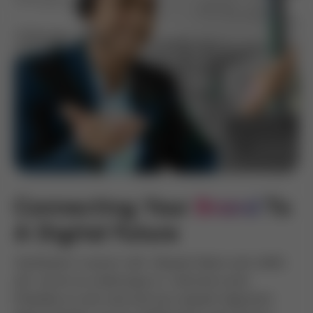
Connecting Your 
Brand
To 
A Digital Future
Vestibulum in ipsum velit. Aliquam libero sem asfds
asf, rutrum eu scelerisque ut, vehicula a erat.
Phasellus ac sem sed erat pos sequam dignissim.