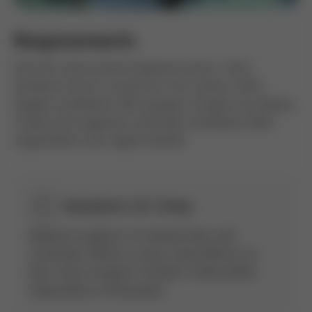
Requirements
Erat elit varius potenti placerat auctor. Taciti
hendrerit dui ex ut pulvinar tortor donec. Dolor
feugiat vestibulum nibh quisque tristique mus platea.
Curae primis egestas commodo vestibulum diam
suspendisse nunc sapien facilisis.
Hendrerit At Vitae
Molestie curabitur mi ridiculus felis velit
commodo. Efficitur cursus curae efficitur ex
duis. Fusce torquent tincidunt mollis platea
suspendisse a himenaeos.